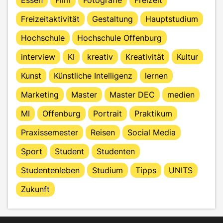
Freizeitaktivität
Gestaltung
Hauptstudium
Hochschule
Hochschule Offenburg
interview
KI
kreativ
Kreativität
Kultur
Kunst
Künstliche Intelligenz
lernen
Marketing
Master
Master DEC
medien
MI
Offenburg
Portrait
Praktikum
Praxissemester
Reisen
Social Media
Sport
Student
Studenten
Studentenleben
Studium
Tipps
UNITS
Zukunft