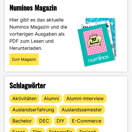
den
Numinos Magazin
englischen
Rasen
Hier gibt es das aktuelle
–
Numinos Magazin und die
DEC
vorherigen Ausgaben als
Alumna
Laura
PDF zum Lesen und
Vetterlein"
Herunterladen.
Zum Magazin
Schlagwörter
Aktivitäten
Alumni
Alumni-Interview
Auslandserfahrung
Auslandssemester
Bachelor
DEC
DIY
E-Commerce
Essen
Film
Fotografie
Freizeit