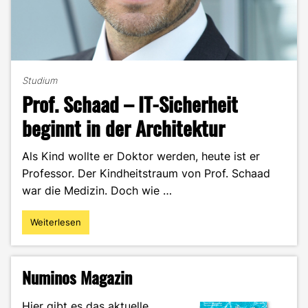
Studium
Prof. Schaad – IT-Sicherheit
beginnt in der Architektur
Als Kind wollte er Doktor werden, heute ist er
Professor. Der Kindheitstraum von Prof. Schaad
war die Medizin. Doch wie …
Weiterlesen
"Prof.
Schaad
–
IT-
Numinos Magazin
Sicherheit
beginnt
Hier gibt es das aktuelle