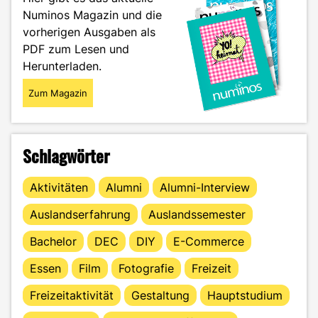
in
Numinos Magazin und die
der
vorherigen Ausgaben als
Architektur"
PDF zum Lesen und
Herunterladen.
Zum Magazin
Schlagwörter
Aktivitäten
Alumni
Alumni-Interview
Auslandserfahrung
Auslandssemester
Bachelor
DEC
DIY
E-Commerce
Essen
Film
Fotografie
Freizeit
Freizeitaktivität
Gestaltung
Hauptstudium