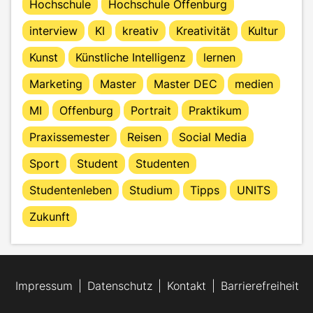
Hochschule
Hochschule Offenburg
interview
KI
kreativ
Kreativität
Kultur
Kunst
Künstliche Intelligenz
lernen
Marketing
Master
Master DEC
medien
MI
Offenburg
Portrait
Praktikum
Praxissemester
Reisen
Social Media
Sport
Student
Studenten
Studentenleben
Studium
Tipps
UNITS
Zukunft
Impressum
Datenschutz
Kontakt
Barrierefreiheit