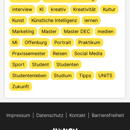
interview
KI
kreativ
Kreativität
Kultur
Kunst
Künstliche Intelligenz
lernen
Marketing
Master
Master DEC
medien
MI
Offenburg
Portrait
Praktikum
Praxissemester
Reisen
Social Media
Sport
Student
Studenten
Studentenleben
Studium
Tipps
UNITS
Zukunft
Impressum
Datenschutz
Kontakt
Barrierefreiheit