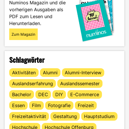
Numinos Magazin und die
vorherigen Ausgaben als
PDF zum Lesen und
Herunterladen.
Zum Magazin
Schlagwörter
Aktivitäten
Alumni
Alumni-Interview
Auslandserfahrung
Auslandssemester
Bachelor
DEC
DIY
E-Commerce
Essen
Film
Fotografie
Freizeit
Freizeitaktivität
Gestaltung
Hauptstudium
Hochschule
Hochschule Offenburg