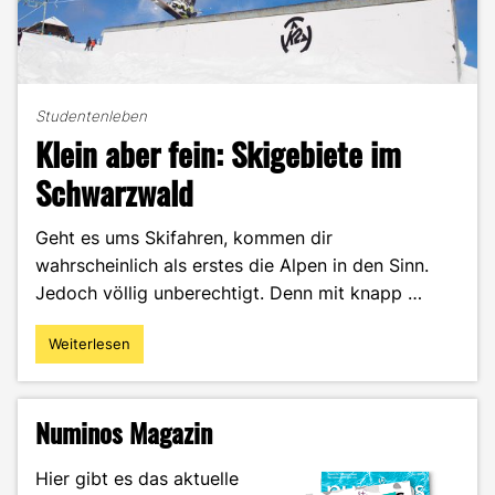
Studentenleben
Klein aber fein: Skigebiete im
Schwarzwald
Geht es ums Skifahren, kommen dir
wahrscheinlich als erstes die Alpen in den Sinn.
Jedoch völlig unberechtigt. Denn mit knapp …
Weiterlesen
"Klein
aber
fein:
Skigebiete
Numinos Magazin
im
Schwarzwald"
Hier gibt es das aktuelle