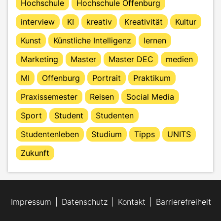
Hochschule
Hochschule Offenburg
interview
KI
kreativ
Kreativität
Kultur
Kunst
Künstliche Intelligenz
lernen
Marketing
Master
Master DEC
medien
MI
Offenburg
Portrait
Praktikum
Praxissemester
Reisen
Social Media
Sport
Student
Studenten
Studentenleben
Studium
Tipps
UNITS
Zukunft
Impressum
Datenschutz
Kontakt
Barrierefreiheit