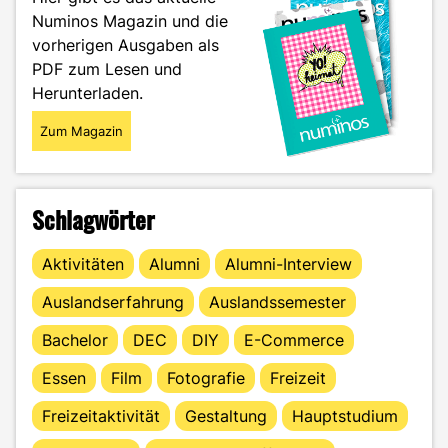
Auto
Numinos Magazin und die
für
vorherigen Ausgaben als
Studierende?"
PDF zum Lesen und
Herunterladen.
Zum Magazin
Schlagwörter
Aktivitäten
Alumni
Alumni-Interview
Auslandserfahrung
Auslandssemester
Bachelor
DEC
DIY
E-Commerce
Essen
Film
Fotografie
Freizeit
Freizeitaktivität
Gestaltung
Hauptstudium