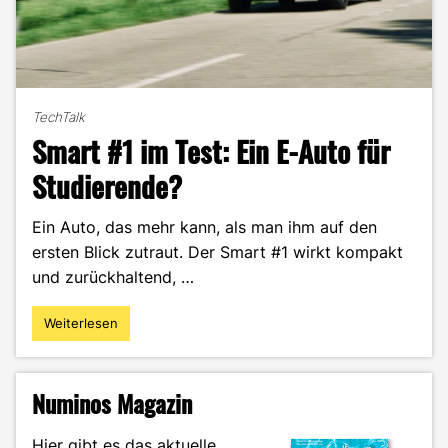
TechTalk
Smart #1 im Test: Ein E-Auto für
Studierende?
Ein Auto, das mehr kann, als man ihm auf den
ersten Blick zutraut. Der Smart #1 wirkt kompakt
und zurückhaltend, …
Weiterlesen
"Smart
#1
im
Test:
Numinos Magazin
Ein
E-
Hier gibt es das aktuelle