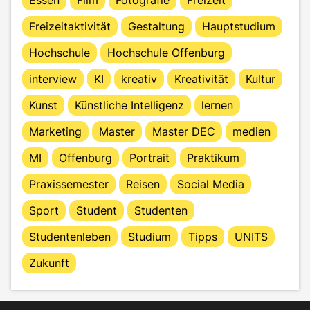
Freizeitaktivität
Gestaltung
Hauptstudium
Hochschule
Hochschule Offenburg
interview
KI
kreativ
Kreativität
Kultur
Kunst
Künstliche Intelligenz
lernen
Marketing
Master
Master DEC
medien
MI
Offenburg
Portrait
Praktikum
Praxissemester
Reisen
Social Media
Sport
Student
Studenten
Studentenleben
Studium
Tipps
UNITS
Zukunft