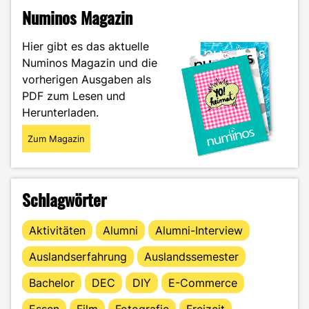
–
Numinos Magazin
Dirk
Drechsler
Hier gibt es das aktuelle
im
Numinos Magazin und die
Portrait"
vorherigen Ausgaben als
PDF zum Lesen und
Herunterladen.
Zum Magazin
Schlagwörter
Aktivitäten
Alumni
Alumni-Interview
Auslandserfahrung
Auslandssemester
Bachelor
DEC
DIY
E-Commerce
Essen
Film
Fotografie
Freizeit