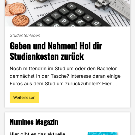
Studentenleben
Geben und Nehmen! Hol dir
Studienkosten zurück
Noch mittendrin im Studium oder den Bachelor
demnächst in der Tasche? Interesse daran einige
Euros aus dem Studium zurückzuholen? Hier …
Weiterlesen
"Geben
und
Nehmen!
Hol
Numinos Magazin
dir
Studienkosten
Hier gibt es das aktuelle