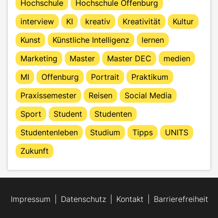
Hochschule
Hochschule Offenburg
interview
KI
kreativ
Kreativität
Kultur
Kunst
Künstliche Intelligenz
lernen
Marketing
Master
Master DEC
medien
MI
Offenburg
Portrait
Praktikum
Praxissemester
Reisen
Social Media
Sport
Student
Studenten
Studentenleben
Studium
Tipps
UNITS
Zukunft
Impressum
Datenschutz
Kontakt
Barrierefreiheit