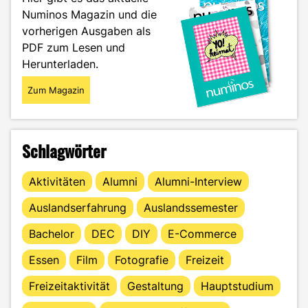
zurück"
Numinos Magazin und die
vorherigen Ausgaben als
PDF zum Lesen und
Herunterladen.
Zum Magazin
Schlagwörter
Aktivitäten
Alumni
Alumni-Interview
Auslandserfahrung
Auslandssemester
Bachelor
DEC
DIY
E-Commerce
Essen
Film
Fotografie
Freizeit
Freizeitaktivität
Gestaltung
Hauptstudium