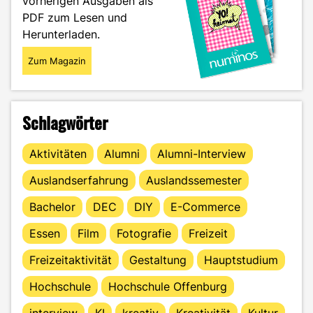
vorherigen Ausgaben als
PDF zum Lesen und
Herunterladen.
Zum Magazin
Schlagwörter
Aktivitäten
Alumni
Alumni-Interview
Auslandserfahrung
Auslandssemester
Bachelor
DEC
DIY
E-Commerce
Essen
Film
Fotografie
Freizeit
Freizeitaktivität
Gestaltung
Hauptstudium
Hochschule
Hochschule Offenburg
interview
KI
kreativ
Kreativität
Kultur