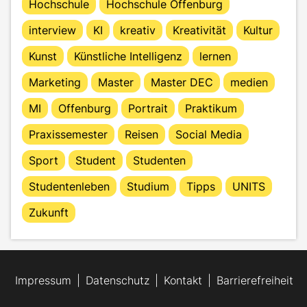
Hochschule
Hochschule Offenburg
interview
KI
kreativ
Kreativität
Kultur
Kunst
Künstliche Intelligenz
lernen
Marketing
Master
Master DEC
medien
MI
Offenburg
Portrait
Praktikum
Praxissemester
Reisen
Social Media
Sport
Student
Studenten
Studentenleben
Studium
Tipps
UNITS
Zukunft
Impressum
Datenschutz
Kontakt
Barrierefreiheit