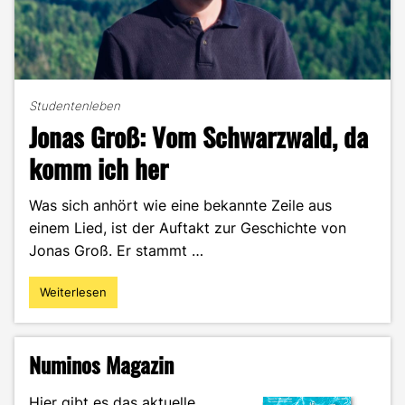
Studentenleben
Jonas Groß: Vom Schwarzwald, da
komm ich her
Was sich anhört wie eine bekannte Zeile aus
einem Lied, ist der Auftakt zur Geschichte von
Jonas Groß. Er stammt …
Weiterlesen
"Jonas
Groß:
Vom
Schwarzwald,
Numinos Magazin
da
komm
Hier gibt es das aktuelle