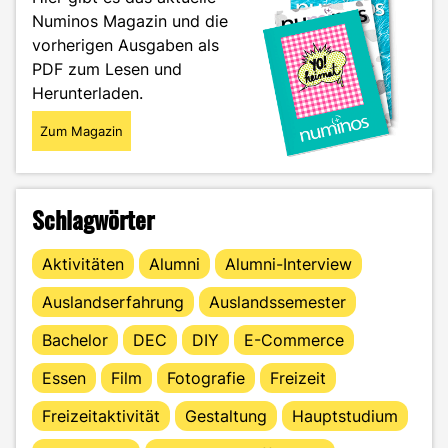
ich
Numinos Magazin und die
her"
vorherigen Ausgaben als
PDF zum Lesen und
Herunterladen.
Zum Magazin
Schlagwörter
Aktivitäten
Alumni
Alumni-Interview
Auslandserfahrung
Auslandssemester
Bachelor
DEC
DIY
E-Commerce
Essen
Film
Fotografie
Freizeit
Freizeitaktivität
Gestaltung
Hauptstudium