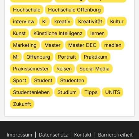
Hochschule
Hochschule Offenburg
interview
KI
kreativ
Kreativität
Kultur
Kunst
Künstliche Intelligenz
lernen
Marketing
Master
Master DEC
medien
MI
Offenburg
Portrait
Praktikum
Praxissemester
Reisen
Social Media
Sport
Student
Studenten
Studentenleben
Studium
Tipps
UNITS
Zukunft
Impressum
Datenschutz
Kontakt
Barrierefreiheit