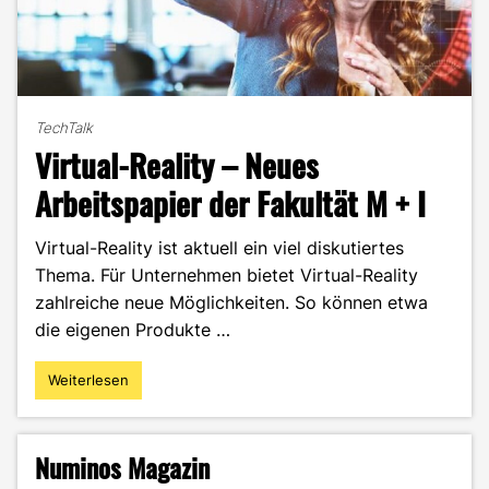
TechTalk
Virtual-Reality – Neues
Arbeitspapier der Fakultät M + I
Virtual-Reality ist aktuell ein viel diskutiertes
Thema. Für Unternehmen bietet Virtual-Reality
zahlreiche neue Möglichkeiten. So können etwa
die eigenen Produkte …
Weiterlesen
"Virtual-
Reality
–
Neues
Numinos Magazin
Arbeitspapier