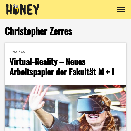
Zum
Inhalt
Christopher Zerres
springen
TechTalk
Virtual-Reality – Neues
Arbeitspapier der Fakultät M + I