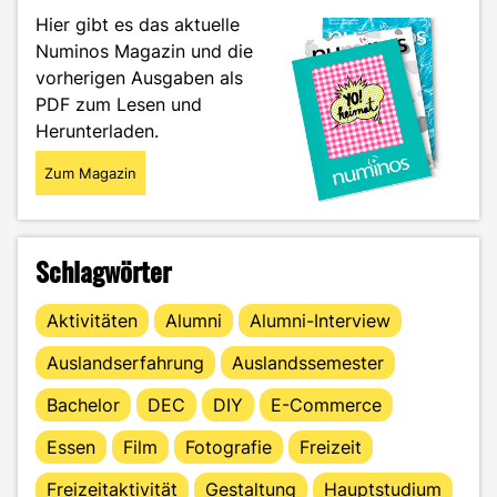
der
Hier gibt es das aktuelle
Fakultät
Numinos Magazin und die
M
vorherigen Ausgaben als
+
I"
PDF zum Lesen und
Herunterladen.
Zum Magazin
Schlagwörter
Aktivitäten
Alumni
Alumni-Interview
Auslandserfahrung
Auslandssemester
Bachelor
DEC
DIY
E-Commerce
Essen
Film
Fotografie
Freizeit
Freizeitaktivität
Gestaltung
Hauptstudium