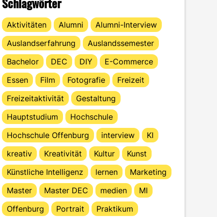
Schlagwörter
Aktivitäten
Alumni
Alumni-Interview
Auslandserfahrung
Auslandssemester
Bachelor
DEC
DIY
E-Commerce
Essen
Film
Fotografie
Freizeit
Freizeitaktivität
Gestaltung
Hauptstudium
Hochschule
Hochschule Offenburg
interview
KI
kreativ
Kreativität
Kultur
Kunst
Künstliche Intelligenz
lernen
Marketing
Master
Master DEC
medien
MI
Offenburg
Portrait
Praktikum