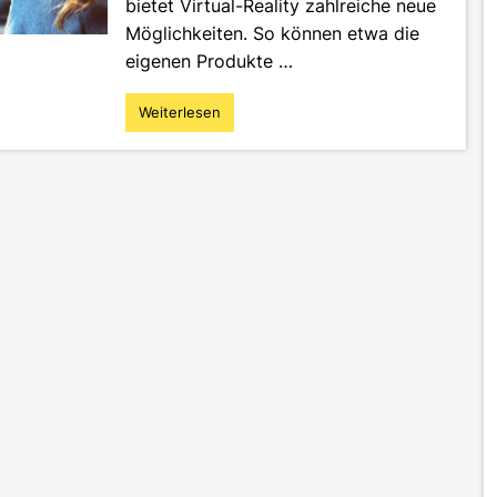
bietet Virtual-Reality zahlreiche neue
Möglichkeiten. So können etwa die
eigenen Produkte …
Weiterlesen
"Virtual-
Reality
–
Neues
Arbeitspapier
der
Fakultät
M
+
I"