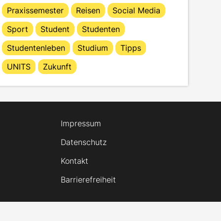
Praxissemester
Reisen
Social Media
Sport
Student
Studenten
Studentenleben
Studium
Tipps
UNITS
Zukunft
Impressum
Datenschutz
Kontakt
Barrierefreiheit