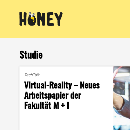
Zum
Inhalt
springen
Studie
TechTalk
Virtual-Reality – Neues
Arbeitspapier der
Fakultät M + I