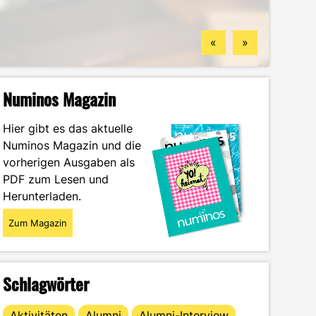
Standorten
finden könntest
Wintersemester
Portrait
«
»
Numinos Magazin
Hier gibt es das aktuelle
Numinos Magazin und die
vorherigen Ausgaben als
PDF zum Lesen und
Herunterladen.
Zum Magazin
Schlagwörter
Aktivitäten
Alumni
Alumni-Interview