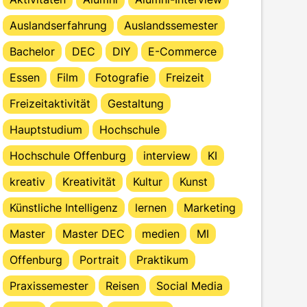
Auslandserfahrung
Auslandssemester
Bachelor
DEC
DIY
E-Commerce
Essen
Film
Fotografie
Freizeit
Freizeitaktivität
Gestaltung
Hauptstudium
Hochschule
Hochschule Offenburg
interview
KI
kreativ
Kreativität
Kultur
Kunst
Künstliche Intelligenz
lernen
Marketing
Master
Master DEC
medien
MI
Offenburg
Portrait
Praktikum
Praxissemester
Reisen
Social Media