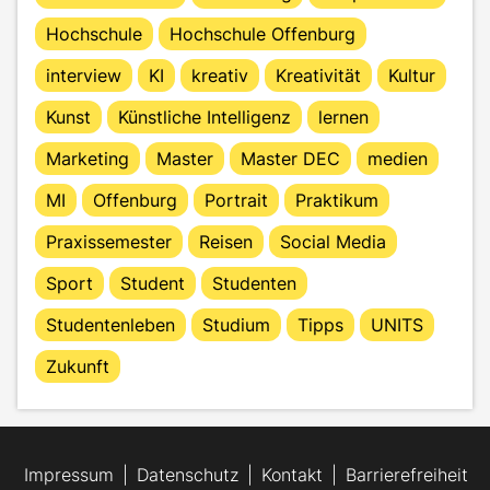
Hochschule
Hochschule Offenburg
interview
KI
kreativ
Kreativität
Kultur
Kunst
Künstliche Intelligenz
lernen
Marketing
Master
Master DEC
medien
MI
Offenburg
Portrait
Praktikum
Praxissemester
Reisen
Social Media
Sport
Student
Studenten
Studentenleben
Studium
Tipps
UNITS
Zukunft
Impressum
Datenschutz
Kontakt
Barrierefreiheit