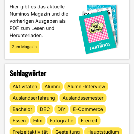
Ausleben"
Hier gibt es das aktuelle
Numinos Magazin und die
vorherigen Ausgaben als
PDF zum Lesen und
Herunterladen.
Zum Magazin
Schlagwörter
Aktivitäten
Alumni
Alumni-Interview
Auslandserfahrung
Auslandssemester
Bachelor
DEC
DIY
E-Commerce
Essen
Film
Fotografie
Freizeit
Freizeitaktivität
Gestaltung
Hauptstudium