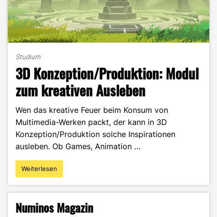
Studium
3D Konzeption/Produktion: Modul
zum kreativen Ausleben
Wen das kreative Feuer beim Konsum von
Multimedia-Werken packt, der kann in 3D
Konzeption/Produktion solche Inspirationen
ausleben. Ob Games, Animation …
Weiterlesen
"3D
Konzeption/Produktion:
Modul
zum
Numinos Magazin
kreativen