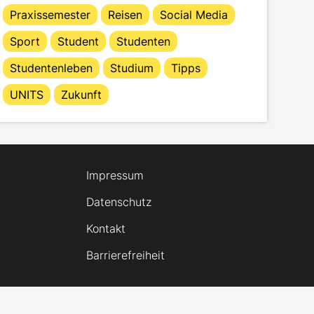
Praxissemester
Reisen
Social Media
Sport
Student
Studenten
Studentenleben
Studium
Tipps
UNITS
Zukunft
Impressum
Datenschutz
Kontakt
Barrierefreiheit