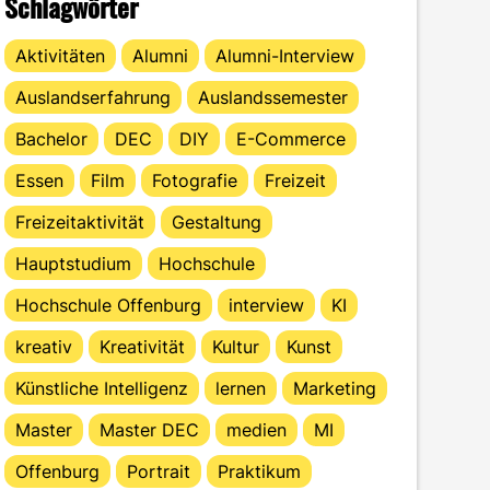
Schlagwörter
Aktivitäten
Alumni
Alumni-Interview
Auslandserfahrung
Auslandssemester
Bachelor
DEC
DIY
E-Commerce
Essen
Film
Fotografie
Freizeit
Freizeitaktivität
Gestaltung
Hauptstudium
Hochschule
Hochschule Offenburg
interview
KI
kreativ
Kreativität
Kultur
Kunst
Künstliche Intelligenz
lernen
Marketing
Master
Master DEC
medien
MI
Offenburg
Portrait
Praktikum