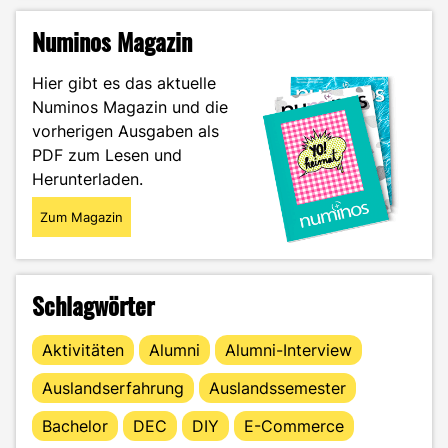
Numinos Magazin
Hier gibt es das aktuelle
Numinos Magazin und die
vorherigen Ausgaben als
PDF zum Lesen und
Herunterladen.
Zum Magazin
Schlagwörter
Aktivitäten
Alumni
Alumni-Interview
Auslandserfahrung
Auslandssemester
Bachelor
DEC
DIY
E-Commerce