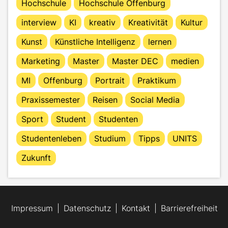
Hochschule
Hochschule Offenburg
interview
KI
kreativ
Kreativität
Kultur
Kunst
Künstliche Intelligenz
lernen
Marketing
Master
Master DEC
medien
MI
Offenburg
Portrait
Praktikum
Praxissemester
Reisen
Social Media
Sport
Student
Studenten
Studentenleben
Studium
Tipps
UNITS
Zukunft
Impressum
Datenschutz
Kontakt
Barrierefreiheit