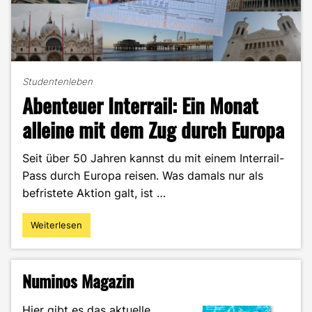
Studentenleben
Abenteuer Interrail: Ein Monat
alleine mit dem Zug durch Europa
Seit über 50 Jahren kannst du mit einem Interrail-
Pass durch Europa reisen. Was damals nur als
befristete Aktion galt, ist …
Weiterlesen
"Abenteuer
Interrail:
Ein
Monat
Numinos Magazin
alleine
mit
Hier gibt es das aktuelle