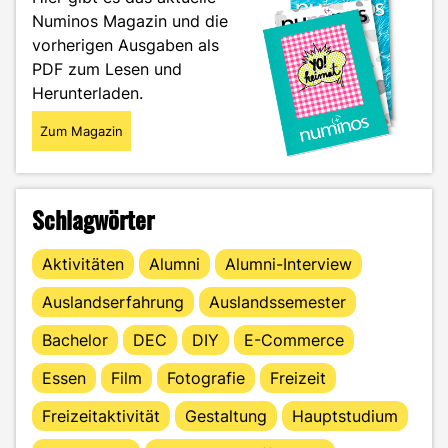
dem
Numinos Magazin und die
Zug
vorherigen Ausgaben als
durch
Europa"
PDF zum Lesen und
Herunterladen.
Zum Magazin
Schlagwörter
Aktivitäten
Alumni
Alumni-Interview
Auslandserfahrung
Auslandssemester
Bachelor
DEC
DIY
E-Commerce
Essen
Film
Fotografie
Freizeit
Freizeitaktivität
Gestaltung
Hauptstudium