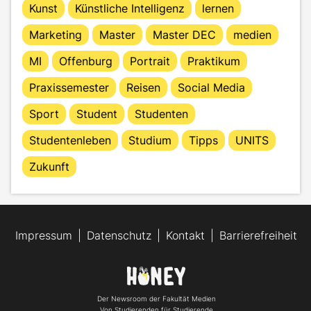
Kunst
Künstliche Intelligenz
lernen
Marketing
Master
Master DEC
medien
MI
Offenburg
Portrait
Praktikum
Praxissemester
Reisen
Social Media
Sport
Student
Studenten
Studentenleben
Studium
Tipps
UNITS
Zukunft
Impressum
Datenschutz
Kontakt
Barrierefreiheit
Der Newsroom der Fakultät Medien
Von Studierenden für Studierende