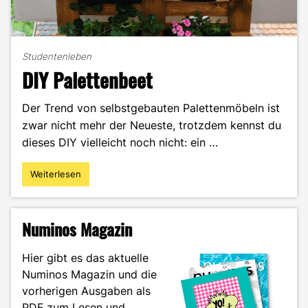
Studentenleben
DIY Palettenbeet
Der Trend von selbstgebauten Palettenmöbeln ist
zwar nicht mehr der Neueste, trotzdem kennst du
dieses DIY vielleicht noch nicht: ein …
Weiterlesen
"DIY
Palettenbeet"
Numinos Magazin
Hier gibt es das aktuelle
Numinos Magazin und die
vorherigen Ausgaben als
PDF zum Lesen und