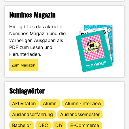
Gemüse
im
Numinos Magazin
Topf
anpflanzen
Hier gibt es das aktuelle
–
Numinos Magazin und die
Gärtnern
vorherigen Ausgaben als
ohne
Garten"
PDF zum Lesen und
Herunterladen.
Zum Magazin
Schlagwörter
Aktivitäten
Alumni
Alumni-Interview
Auslandserfahrung
Auslandssemester
Bachelor
DEC
DIY
E-Commerce