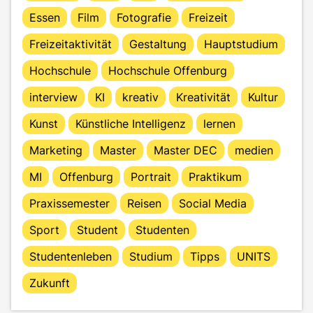
Essen
Film
Fotografie
Freizeit
Freizeitaktivität
Gestaltung
Hauptstudium
Hochschule
Hochschule Offenburg
interview
KI
kreativ
Kreativität
Kultur
Kunst
Künstliche Intelligenz
lernen
Marketing
Master
Master DEC
medien
MI
Offenburg
Portrait
Praktikum
Praxissemester
Reisen
Social Media
Sport
Student
Studenten
Studentenleben
Studium
Tipps
UNITS
Zukunft