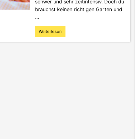
schwer und sehr zeitintensiv. Doch du
brauchst keinen richtigen Garten und
…
Weiterlesen
"Kräuter
und
Gemüse
im
Topf
anpflanzen
–
Gärtnern
ohne
Garten"