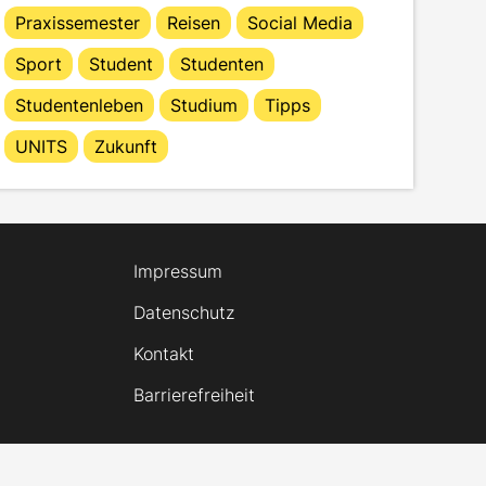
Praxissemester
Reisen
Social Media
Sport
Student
Studenten
Studentenleben
Studium
Tipps
UNITS
Zukunft
Impressum
Datenschutz
Kontakt
Barrierefreiheit