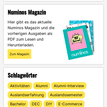
–
Mein
Numinos Magazin
Praxissemester
bei
Hier gibt es das aktuelle
Canyon
Numinos Magazin und die
Bicycles"
vorherigen Ausgaben als
PDF zum Lesen und
Herunterladen.
Zum Magazin
Schlagwörter
Aktivitäten
Alumni
Alumni-Interview
Auslandserfahrung
Auslandssemester
Bachelor
DEC
DIY
E-Commerce