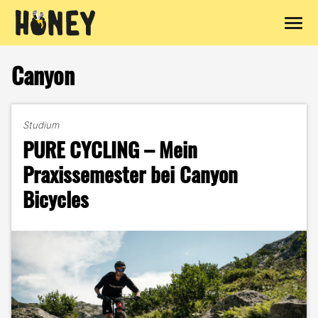
Zum
Inhalt
Canyon
springen
Studium
PURE CYCLING – Mein
Praxissemester bei Canyon
Bicycles