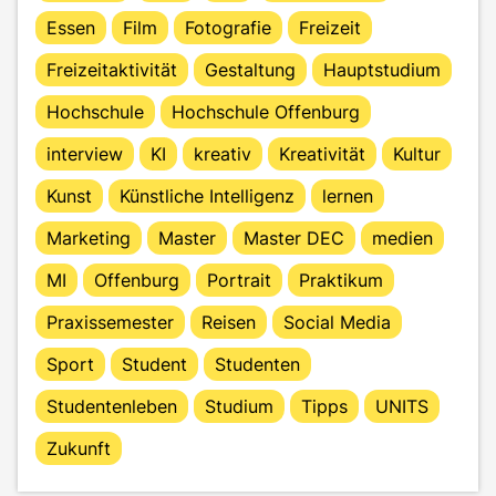
Essen
Film
Fotografie
Freizeit
Freizeitaktivität
Gestaltung
Hauptstudium
Hochschule
Hochschule Offenburg
interview
KI
kreativ
Kreativität
Kultur
Kunst
Künstliche Intelligenz
lernen
Marketing
Master
Master DEC
medien
MI
Offenburg
Portrait
Praktikum
Praxissemester
Reisen
Social Media
Sport
Student
Studenten
Studentenleben
Studium
Tipps
UNITS
Zukunft