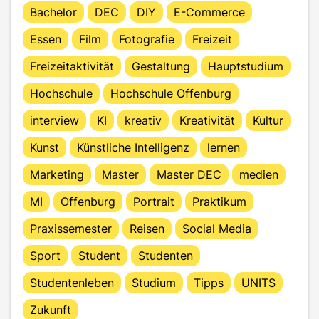
Bachelor
DEC
DIY
E-Commerce
Essen
Film
Fotografie
Freizeit
Freizeitaktivität
Gestaltung
Hauptstudium
Hochschule
Hochschule Offenburg
interview
KI
kreativ
Kreativität
Kultur
Kunst
Künstliche Intelligenz
lernen
Marketing
Master
Master DEC
medien
MI
Offenburg
Portrait
Praktikum
Praxissemester
Reisen
Social Media
Sport
Student
Studenten
Studentenleben
Studium
Tipps
UNITS
Zukunft