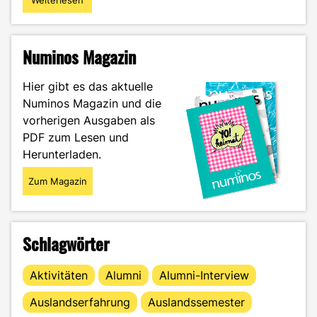
Weiterlesen
"Irland
–
Traumziel
oder
Numinos Magazin
Touristenfalle?"
Hier gibt es das aktuelle
Numinos Magazin und die
vorherigen Ausgaben als
PDF zum Lesen und
Herunterladen.
Zum Magazin
Schlagwörter
Aktivitäten
Alumni
Alumni-Interview
Auslandserfahrung
Auslandssemester