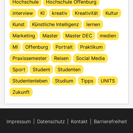
Hochschule
Hochschule Offenburg
interview
KI
kreativ
Kreativität
Kultur
Kunst
Künstliche Intelligenz
lernen
Marketing
Master
Master DEC
medien
MI
Offenburg
Portrait
Praktikum
Praxissemester
Reisen
Social Media
Sport
Student
Studenten
Studentenleben
Studium
Tipps
UNITS
Zukunft
Impressum
Datenschutz
Kontakt
Barrierefreiheit