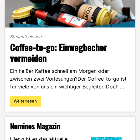
Studentenleben
Coffee-to-go: Einwegbecher
vermeiden
Ein heißer Kaffee schnell am Morgen oder
zwischen zwei Vorlesungen?Der Coffee-to-go ist
für viele von uns ein wichtiger Begleiter. Doch …
Weiterlesen
"Coffee-
to-
go:
Einwegbecher
Numinos Magazin
vermeiden"
Hier gibt es das aktuelle