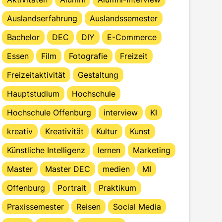
Auslandserfahrung
Auslandssemester
Bachelor
DEC
DIY
E-Commerce
Essen
Film
Fotografie
Freizeit
Freizeitaktivität
Gestaltung
Hauptstudium
Hochschule
Hochschule Offenburg
interview
KI
kreativ
Kreativität
Kultur
Kunst
Künstliche Intelligenz
lernen
Marketing
Master
Master DEC
medien
MI
Offenburg
Portrait
Praktikum
Praxissemester
Reisen
Social Media