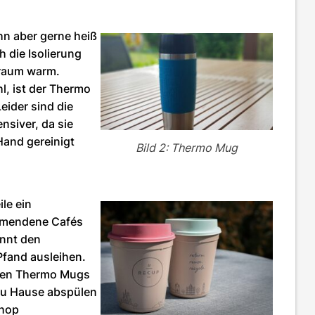
hn aber gerne heiß
 die Isolierung
traum warm.
l, ist der Thermo
Leider sind die
nsiver, da sie
Hand gereinigt
Bild 2: Thermo Mug
ile ein
ehmendene Cafés
önnt den
Pfand ausleihen.
 den Thermo Mugs
t zu Hause abspülen
Shop