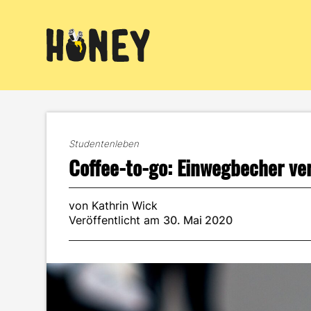
Zum
Inhalt
springen
Studentenleben
Coffee-to-go: Einwegbecher v
von Kathrin Wick
Veröffentlicht am
30. Mai 2020