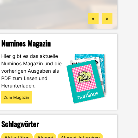
Standorten
finden könntest
Wintersemester
Portrait
«
»
Numinos Magazin
Hier gibt es das aktuelle
Numinos Magazin und die
vorherigen Ausgaben als
PDF zum Lesen und
Herunterladen.
Zum Magazin
Schlagwörter
Aktivitäten
Alumni
Alumni-Interview