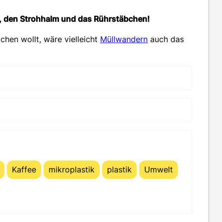
el, den Strohhalm und das Rührstäbchen!
hen wollt, wäre vielleicht
Müllwandern
auch das
Kaffee
mikroplastik
plastik
Umwelt