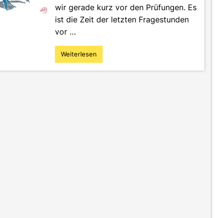
wir gerade kurz vor den Prüfungen. Es
ist die Zeit der letzten Fragestunden
vor …
Weiterlesen
"Worum
geht
es
im
Studium?
Gedanken
zum
Messbaren
und
Eigentlichen"