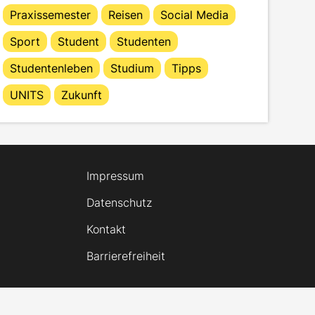
Praxissemester
Reisen
Social Media
Sport
Student
Studenten
Studentenleben
Studium
Tipps
UNITS
Zukunft
Impressum
Datenschutz
Kontakt
Barrierefreiheit