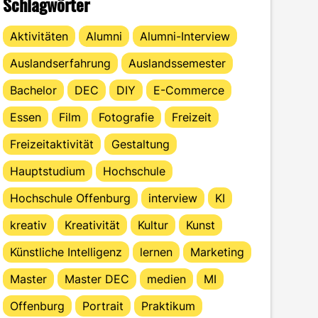
Schlagwörter
Aktivitäten
Alumni
Alumni-Interview
Auslandserfahrung
Auslandssemester
Bachelor
DEC
DIY
E-Commerce
Essen
Film
Fotografie
Freizeit
Freizeitaktivität
Gestaltung
Hauptstudium
Hochschule
Hochschule Offenburg
interview
KI
kreativ
Kreativität
Kultur
Kunst
Künstliche Intelligenz
lernen
Marketing
Master
Master DEC
medien
MI
Offenburg
Portrait
Praktikum