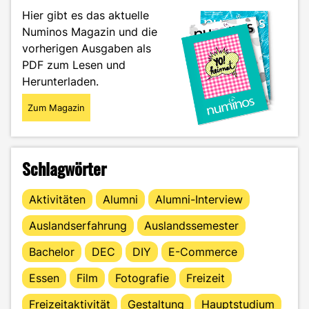
Level
Hier gibt es das aktuelle
up!"
Numinos Magazin und die
vorherigen Ausgaben als
PDF zum Lesen und
Herunterladen.
Zum Magazin
Schlagwörter
Aktivitäten
Alumni
Alumni-Interview
Auslandserfahrung
Auslandssemester
Bachelor
DEC
DIY
E-Commerce
Essen
Film
Fotografie
Freizeit
Freizeitaktivität
Gestaltung
Hauptstudium