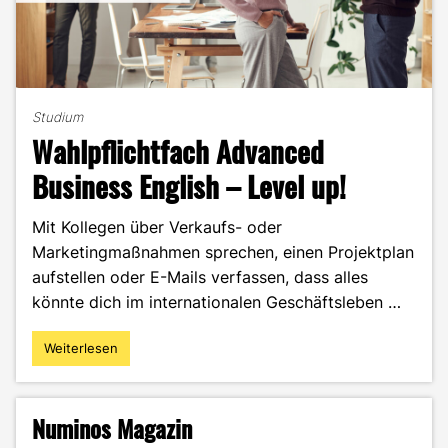
Studium
Wahlpflichtfach Advanced
Business English – Level up!
Mit Kollegen über Verkaufs- oder
Marketingmaßnahmen sprechen, einen Projektplan
aufstellen oder E-Mails verfassen, dass alles
könnte dich im internationalen Geschäftsleben …
Weiterlesen
"Wahlpflichtfach
Advanced
Business
English
Numinos Magazin
–