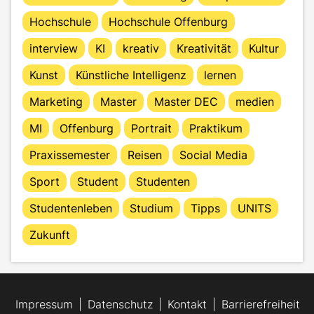
Hochschule
Hochschule Offenburg
interview
KI
kreativ
Kreativität
Kultur
Kunst
Künstliche Intelligenz
lernen
Marketing
Master
Master DEC
medien
MI
Offenburg
Portrait
Praktikum
Praxissemester
Reisen
Social Media
Sport
Student
Studenten
Studentenleben
Studium
Tipps
UNITS
Zukunft
Impressum
Datenschutz
Kontakt
Barrierefreiheit