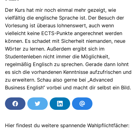
Der Kurs hat mir noch einmal mehr gezeigt, wie
vielfältig die englische Sprache ist. Der Besuch der
Vorlesung ist überaus lohnenswert, auch wenn
vielleicht keine ECTS-Punkte angerechnet werden
können. Es schadet mit Sicherheit niemanden, neue
Wörter zu lernen. Außerdem ergibt sich im
Studentenleben nicht immer die Möglichkeit,
regelmäßig Englisch zu sprechen. Gerade dann lohnt
es sich die vorhandenen Kenntnisse aufzufrischen und
zu erweitern. Schau also gerne bei „Advanced
Business English“ vorbei und macht dir selbst ein Bild.
A
A
A
P
u
u
u
e
f
f
f
r
Hier findest du weitere spannende Wahlpflichtfächer:
F
T
L
E
a
w
i
-