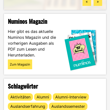
«
»
Numinos Magazin
Hier gibt es das aktuelle
Numinos Magazin und die
vorherigen Ausgaben als
PDF zum Lesen und
Herunterladen.
Zum Magazin
Schlagwörter
Aktivitäten
Alumni
Alumni-Interview
Auslandserfahrung
Auslandssemester