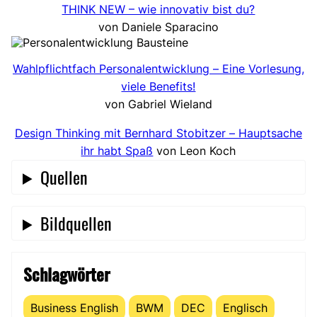
THINK NEW – wie innovativ bist du?
c
i
n
M
von Daniele Sparacino
e
t
k
a
b
t
e
i
o
e
d
l
Wahlpflichtfach Personalentwicklung – Eine Vorlesung,
o
r
I
t
viele Benefits!
k
t
n
e
von Gabriel Wieland
t
e
t
i
e
i
e
l
Design Thinking mit Bernhard Stobitzer – Hauptsache
i
l
i
e
ihr habt Spaß
von Leon Koch
l
e
l
n
Quellen
e
n
e
n
n
Bildquellen
Schlagwörter
Business English
BWM
DEC
Englisch