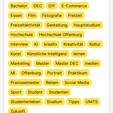
Bachelor
DEC
DIY
E-Commerce
Essen
Film
Fotografie
Freizeit
Freizeitaktivität
Gestaltung
Hauptstudium
Hochschule
Hochschule Offenburg
interview
KI
kreativ
Kreativität
Kultur
Kunst
Künstliche Intelligenz
lernen
Marketing
Master
Master DEC
medien
MI
Offenburg
Portrait
Praktikum
Praxissemester
Reisen
Social Media
Sport
Student
Studenten
Studentenleben
Studium
Tipps
UNITS
Zukunft