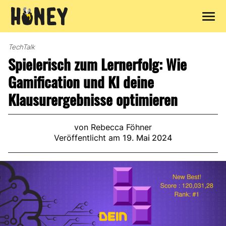
Zum
Inhalt
TechTalk
springen
Spielerisch zum Lernerfolg: Wie
Gamification und KI deine
Klausurergebnisse optimieren
von Rebecca Föhner
Veröffentlicht am
19. Mai 2024