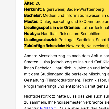
Alter:
26
Herkunft:
Elgersweier, Baden-Württemberg
Bachelor:
Medien und Informationswesen an 
Master:
Dialogmarketing und E-Commerce an
Lieblingsspots in der Ortenau:
Lothardenkmal,
Hobbys:
Handball, Reisen, am See chillen
Lieblingsreiseziel:
Portugal, Sardinien, Schott
Zukünftige Reiseziele:
New York, Neuseeland, 
Andere Menschen zog es nach dem Abitur nach
Staaten. Luisa jedoch zog es ins rund fünf Ki
ihnen Bachelor – natürlich in „Medien und In
mit dem Studiengang die perfekte Mischung a
Gestaltung (Filmproduktionen), Technik (Ton, 
Programmierung) und entsprach damit genau i
Nichtsdestotrotz hatte Luisa das Ziel auch a
zu sammeln. Ihr Praxissemester verbrachte s
Agentur
BONAGO
. Da sie aber auch das Ausla