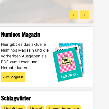
Standorten
finden könntest
Wintersemester
Portrait
«
»
Numinos Magazin
Hier gibt es das aktuelle
Numinos Magazin und die
vorherigen Ausgaben als
PDF zum Lesen und
Herunterladen.
Zum Magazin
Schlagwörter
Aktivitäten
Alumni
Alumni-Interview