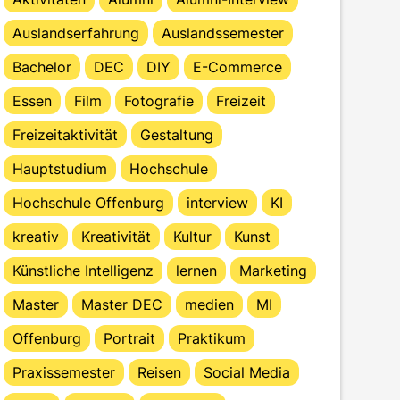
Auslandserfahrung
Auslandssemester
Bachelor
DEC
DIY
E-Commerce
Essen
Film
Fotografie
Freizeit
Freizeitaktivität
Gestaltung
Hauptstudium
Hochschule
Hochschule Offenburg
interview
KI
kreativ
Kreativität
Kultur
Kunst
Künstliche Intelligenz
lernen
Marketing
Master
Master DEC
medien
MI
Offenburg
Portrait
Praktikum
Praxissemester
Reisen
Social Media