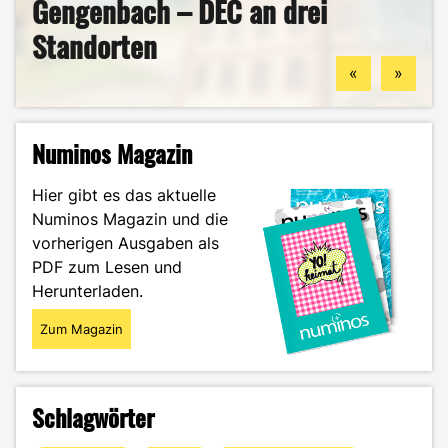
Gengenbach – DEC an drei
berufliche Zukunft finden
Mein ehrlicher DEC-Survival-
Ästhetik, Sport und
Standorten
könntest
Guide durch das Wintersemester
Zukunftspläne: Aylin im Portrait
«
»
Numinos Magazin
Hier gibt es das aktuelle
Numinos Magazin und die
vorherigen Ausgaben als
PDF zum Lesen und
Herunterladen.
Zum Magazin
Schlagwörter