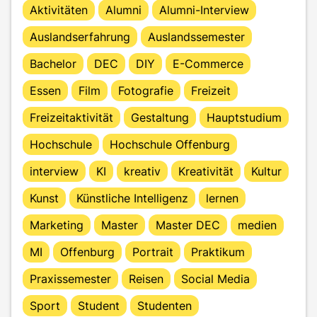
Aktivitäten
Alumni
Alumni-Interview
Auslandserfahrung
Auslandssemester
Bachelor
DEC
DIY
E-Commerce
Essen
Film
Fotografie
Freizeit
Freizeitaktivität
Gestaltung
Hauptstudium
Hochschule
Hochschule Offenburg
interview
KI
kreativ
Kreativität
Kultur
Kunst
Künstliche Intelligenz
lernen
Marketing
Master
Master DEC
medien
MI
Offenburg
Portrait
Praktikum
Praxissemester
Reisen
Social Media
Sport
Student
Studenten