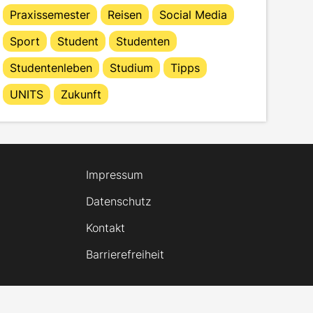
Praxissemester
Reisen
Social Media
Sport
Student
Studenten
Studentenleben
Studium
Tipps
UNITS
Zukunft
Impressum
Datenschutz
Kontakt
Barrierefreiheit