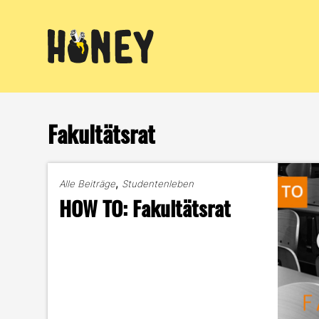
Zum
Inhalt
springen
Fakultätsrat
,
Alle Beiträge
Studentenleben
HOW TO: Fakultätsrat