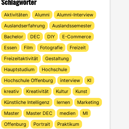
Schlagwörter
Aktivitäten
Alumni
Alumni-Interview
Auslandserfahrung
Auslandssemester
Bachelor
DEC
DIY
E-Commerce
Essen
Film
Fotografie
Freizeit
Freizeitaktivität
Gestaltung
Hauptstudium
Hochschule
Hochschule Offenburg
interview
KI
kreativ
Kreativität
Kultur
Kunst
Künstliche Intelligenz
lernen
Marketing
Master
Master DEC
medien
MI
Offenburg
Portrait
Praktikum