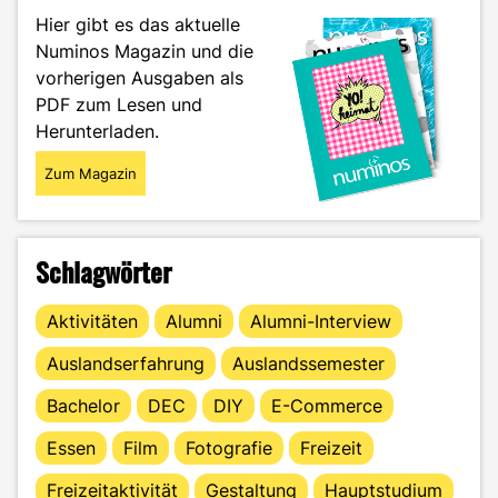
der
Hier gibt es das aktuelle
Beauty-
Numinos Magazin und die
Filter"
vorherigen Ausgaben als
PDF zum Lesen und
Herunterladen.
Zum Magazin
Schlagwörter
Aktivitäten
Alumni
Alumni-Interview
Auslandserfahrung
Auslandssemester
Bachelor
DEC
DIY
E-Commerce
Essen
Film
Fotografie
Freizeit
Freizeitaktivität
Gestaltung
Hauptstudium