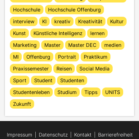
Hochschule
Hochschule Offenburg
interview
KI
kreativ
Kreativität
Kultur
Kunst
Künstliche Intelligenz
lernen
Marketing
Master
Master DEC
medien
MI
Offenburg
Portrait
Praktikum
Praxissemester
Reisen
Social Media
Sport
Student
Studenten
Studentenleben
Studium
Tipps
UNITS
Zukunft
Impressum
Datenschutz
Kontakt
Barrierefreiheit