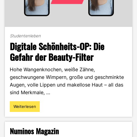
Studentenleben
Digitale Schönheits-OP: Die
Gefahr der Beauty-Filter
Hohe Wangenknochen, weiße Zähne,
geschwungene Wimpern, große und geschminkte
Augen, volle Lippen und makellose Haut – all das
sind Merkmale, …
Weiterlesen
"Digitale
Schönheits-
OP:
Die
Numinos Magazin
Gefahr