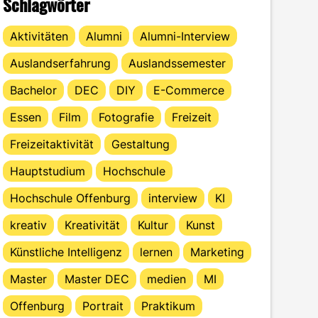
Schlagwörter
Aktivitäten
Alumni
Alumni-Interview
Auslandserfahrung
Auslandssemester
Bachelor
DEC
DIY
E-Commerce
Essen
Film
Fotografie
Freizeit
Freizeitaktivität
Gestaltung
Hauptstudium
Hochschule
Hochschule Offenburg
interview
KI
kreativ
Kreativität
Kultur
Kunst
Künstliche Intelligenz
lernen
Marketing
Master
Master DEC
medien
MI
Offenburg
Portrait
Praktikum