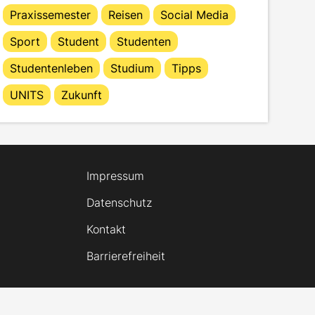
Praxissemester
Reisen
Social Media
Sport
Student
Studenten
Studentenleben
Studium
Tipps
UNITS
Zukunft
Impressum
Datenschutz
Kontakt
Barrierefreiheit