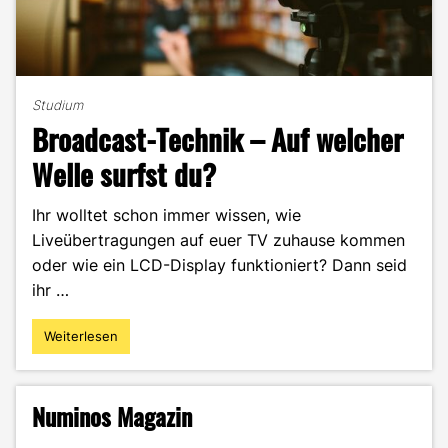
Studium
Broadcast-Technik – Auf welcher
Welle surfst du?
Ihr wolltet schon immer wissen, wie
Liveübertragungen auf euer TV zuhause kommen
oder wie ein LCD-Display funktioniert? Dann seid
ihr …
Weiterlesen
"Broadcast-
Technik
–
Auf
Numinos Magazin
welcher
Welle