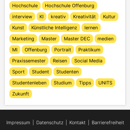
Hochschule
Hochschule Offenburg
interview
KI
kreativ
Kreativität
Kultur
Kunst
Künstliche Intelligenz
lernen
Marketing
Master
Master DEC
medien
MI
Offenburg
Portrait
Praktikum
Praxissemester
Reisen
Social Media
Sport
Student
Studenten
Studentenleben
Studium
Tipps
UNITS
Zukunft
Impressum
Datenschutz
Kontakt
Barrierefreiheit