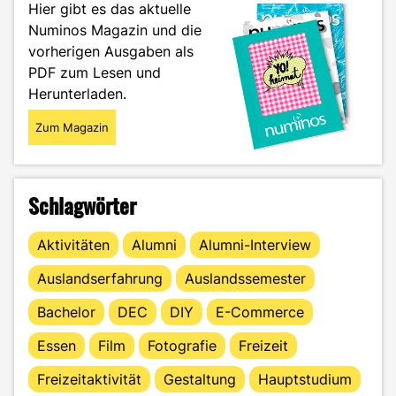
Hier gibt es das aktuelle
surfst
Numinos Magazin und die
du?"
vorherigen Ausgaben als
PDF zum Lesen und
Herunterladen.
Zum Magazin
Schlagwörter
Aktivitäten
Alumni
Alumni-Interview
Auslandserfahrung
Auslandssemester
Bachelor
DEC
DIY
E-Commerce
Essen
Film
Fotografie
Freizeit
Freizeitaktivität
Gestaltung
Hauptstudium