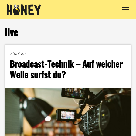
Zum
Inhalt
live
springen
Studium
Broadcast-Technik – Auf welcher
Welle surfst du?