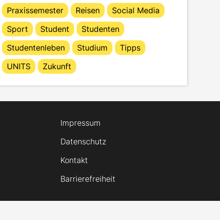
Praxissemester
Reisen
Social Media
Sport
Student
Studenten
Studentenleben
Studium
Tipps
UNITS
Zukunft
Impressum
Datenschutz
Kontakt
Barrierefreiheit