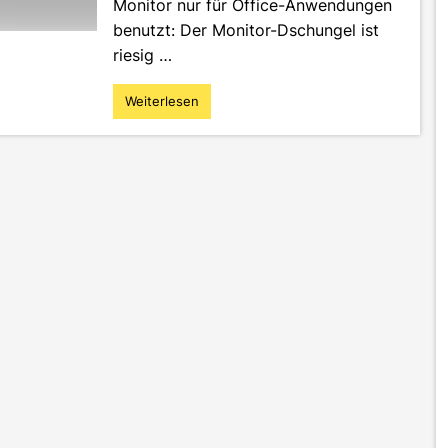
Monitor nur für Office-Anwendungen
benutzt: Der Monitor-Dschungel ist
riesig …
Weiterlesen
"Lichtblick
im
Monitor-
Dschungel:
Darauf
solltest
du
achten"