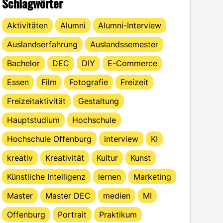
Schlagwörter
Aktivitäten
Alumni
Alumni-Interview
Auslandserfahrung
Auslandssemester
Bachelor
DEC
DIY
E-Commerce
Essen
Film
Fotografie
Freizeit
Freizeitaktivität
Gestaltung
Hauptstudium
Hochschule
Hochschule Offenburg
interview
KI
kreativ
Kreativität
Kultur
Kunst
Künstliche Intelligenz
lernen
Marketing
Master
Master DEC
medien
MI
Offenburg
Portrait
Praktikum