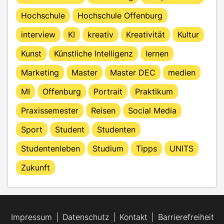
Hochschule
Hochschule Offenburg
interview
KI
kreativ
Kreativität
Kultur
Kunst
Künstliche Intelligenz
lernen
Marketing
Master
Master DEC
medien
MI
Offenburg
Portrait
Praktikum
Praxissemester
Reisen
Social Media
Sport
Student
Studenten
Studentenleben
Studium
Tipps
UNITS
Zukunft
Impressum
Datenschutz
Kontakt
Barrierefreiheit