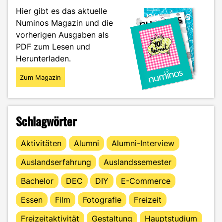
solltest
Hier gibt es das aktuelle
du
Numinos Magazin und die
achten"
vorherigen Ausgaben als
PDF zum Lesen und
Herunterladen.
Zum Magazin
Schlagwörter
Aktivitäten
Alumni
Alumni-Interview
Auslandserfahrung
Auslandssemester
Bachelor
DEC
DIY
E-Commerce
Essen
Film
Fotografie
Freizeit
Freizeitaktivität
Gestaltung
Hauptstudium