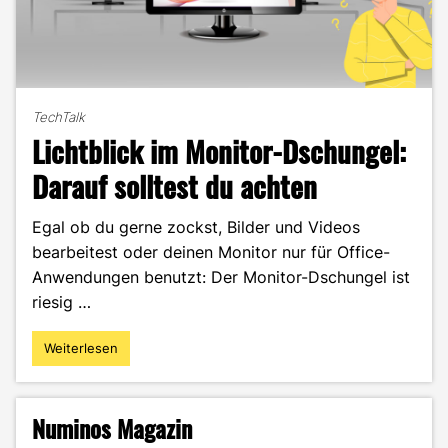
TechTalk
Lichtblick im Monitor-Dschungel:
Darauf solltest du achten
Egal ob du gerne zockst, Bilder und Videos
bearbeitest oder deinen Monitor nur für Office-
Anwendungen benutzt: Der Monitor-Dschungel ist
riesig …
Weiterlesen
"Lichtblick
im
Monitor-
Dschungel:
Numinos Magazin
Darauf