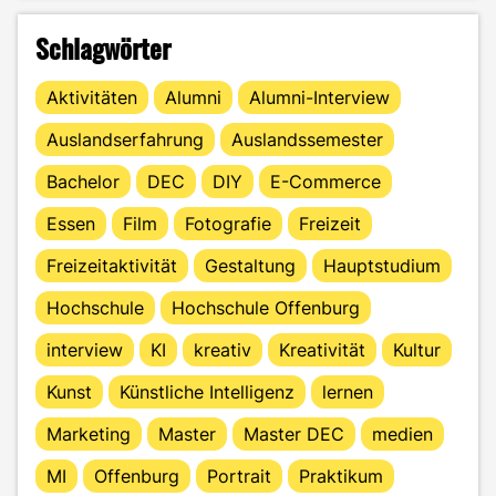
Schlagwörter
Aktivitäten
Alumni
Alumni-Interview
Auslandserfahrung
Auslandssemester
Bachelor
DEC
DIY
E-Commerce
Essen
Film
Fotografie
Freizeit
Freizeitaktivität
Gestaltung
Hauptstudium
Hochschule
Hochschule Offenburg
interview
KI
kreativ
Kreativität
Kultur
Kunst
Künstliche Intelligenz
lernen
Marketing
Master
Master DEC
medien
MI
Offenburg
Portrait
Praktikum