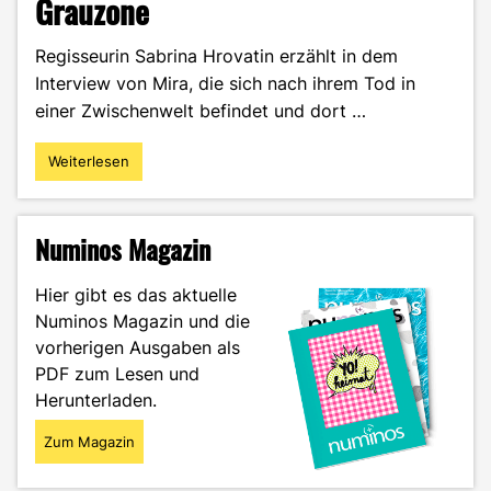
Grauzone
Regisseurin Sabrina Hrovatin erzählt in dem
Interview von Mira, die sich nach ihrem Tod in
einer Zwischenwelt befindet und dort …
Weiterlesen
"Interview
–
Regisseurin
Sabrina
Numinos Magazin
Hrovatin
über
Hier gibt es das aktuelle
ihren
Numinos Magazin und die
Film
vorherigen Ausgaben als
Grauzone"
PDF zum Lesen und
Herunterladen.
Zum Magazin