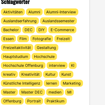
Schlagwörter
Aktivitäten
Alumni
Alumni-Interview
Auslandserfahrung
Auslandssemester
Bachelor
DEC
DIY
E-Commerce
Essen
Film
Fotografie
Freizeit
Freizeitaktivität
Gestaltung
Hauptstudium
Hochschule
Hochschule Offenburg
interview
KI
kreativ
Kreativität
Kultur
Kunst
Künstliche Intelligenz
lernen
Marketing
Master
Master DEC
medien
MI
Offenburg
Portrait
Praktikum