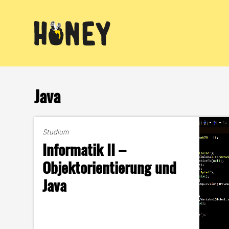
Zum
Inhalt
springen
Java
Studium
Informatik II –
Objektorientierung und
Java