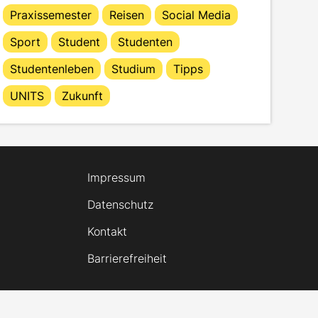
Praxissemester
Reisen
Social Media
Sport
Student
Studenten
Studentenleben
Studium
Tipps
UNITS
Zukunft
Impressum
Datenschutz
Kontakt
Barrierefreiheit