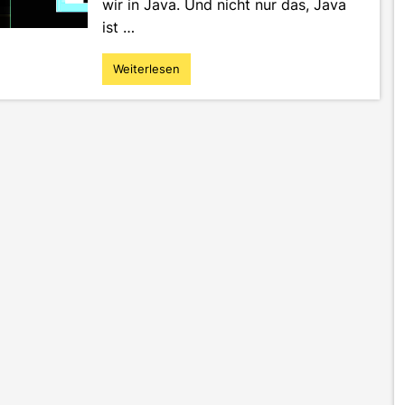
wir in Java. Und nicht nur das, Java
ist …
Weiterlesen
"Informatik
II
–
Objektorientierung
und
Java"