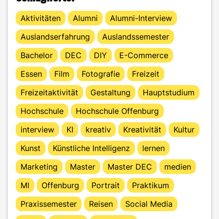
Aktivitäten
Alumni
Alumni-Interview
Auslandserfahrung
Auslandssemester
Bachelor
DEC
DIY
E-Commerce
Essen
Film
Fotografie
Freizeit
Freizeitaktivität
Gestaltung
Hauptstudium
Hochschule
Hochschule Offenburg
interview
KI
kreativ
Kreativität
Kultur
Kunst
Künstliche Intelligenz
lernen
Marketing
Master
Master DEC
medien
MI
Offenburg
Portrait
Praktikum
Praxissemester
Reisen
Social Media