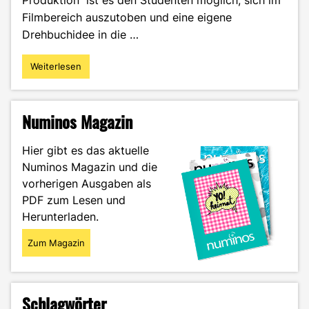
Filmbereich auszutoben und eine eigene
Drehbuchidee in die …
Weiterlesen
"Shrimpy
Shrimpman
–
von
Numinos Magazin
der
Idee
Hier gibt es das aktuelle
zum
Numinos Magazin und die
Videospiel"
vorherigen Ausgaben als
PDF zum Lesen und
Herunterladen.
Zum Magazin
Schlagwörter