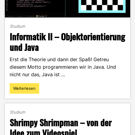
Studium
Informatik II – Objektorientierung
und Java
Erst die Theorie und dann der Spaß! Getreu
diesem Motto programmieren wir in Java. Und
nicht nur das, Java ist …
Weiterlesen
"Informatik
II
–
Objektorientierung
Studium
und
Shrimpy Shrimpman – von der
Java"
Idee zum Videospiel