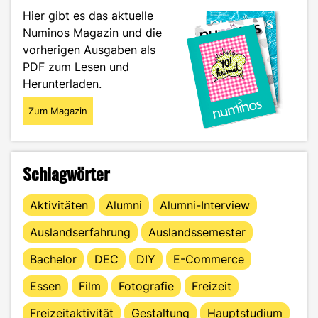
Idee
Hier gibt es das aktuelle
zum
Numinos Magazin und die
Videospiel"
vorherigen Ausgaben als
PDF zum Lesen und
Herunterladen.
Zum Magazin
Schlagwörter
Aktivitäten
Alumni
Alumni-Interview
Auslandserfahrung
Auslandssemester
Bachelor
DEC
DIY
E-Commerce
Essen
Film
Fotografie
Freizeit
Freizeitaktivität
Gestaltung
Hauptstudium