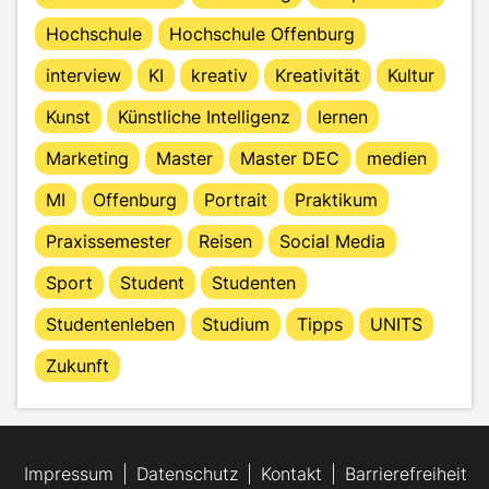
Hochschule
Hochschule Offenburg
interview
KI
kreativ
Kreativität
Kultur
Kunst
Künstliche Intelligenz
lernen
Marketing
Master
Master DEC
medien
MI
Offenburg
Portrait
Praktikum
Praxissemester
Reisen
Social Media
Sport
Student
Studenten
Studentenleben
Studium
Tipps
UNITS
Zukunft
Impressum
Datenschutz
Kontakt
Barrierefreiheit