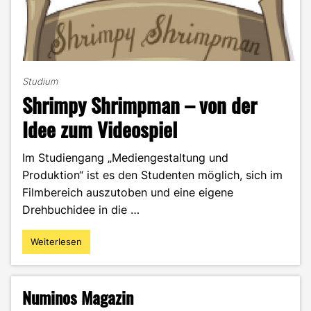
Studium
Shrimpy Shrimpman – von der
Idee zum Videospiel
Im Studiengang „Mediengestaltung und
Produktion“ ist es den Studenten möglich, sich im
Filmbereich auszutoben und eine eigene
Drehbuchidee in die …
Weiterlesen
"Shrimpy
Shrimpman
–
von
Numinos Magazin
der