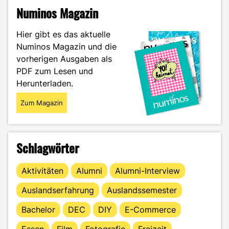
„Black
Numinos Magazin
Forest
Space“
Hier gibt es das aktuelle
Konferenz
Numinos Magazin und die
in
vorherigen Ausgaben als
Offenburg"
PDF zum Lesen und
Herunterladen.
Zum Magazin
Schlagwörter
Aktivitäten
Alumni
Alumni-Interview
Auslandserfahrung
Auslandssemester
Bachelor
DEC
DIY
E-Commerce
Essen
Film
Fotografie
Freizeit