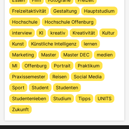
Freizeitaktivität
Gestaltung
Hauptstudium
Hochschule
Hochschule Offenburg
interview
KI
kreativ
Kreativität
Kultur
Kunst
Künstliche Intelligenz
lernen
Marketing
Master
Master DEC
medien
MI
Offenburg
Portrait
Praktikum
Praxissemester
Reisen
Social Media
Sport
Student
Studenten
Studentenleben
Studium
Tipps
UNITS
Zukunft