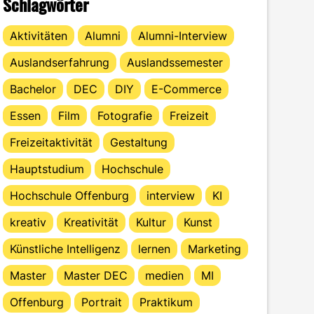
Schlagwörter
Aktivitäten
Alumni
Alumni-Interview
Auslandserfahrung
Auslandssemester
Bachelor
DEC
DIY
E-Commerce
Essen
Film
Fotografie
Freizeit
Freizeitaktivität
Gestaltung
Hauptstudium
Hochschule
Hochschule Offenburg
interview
KI
kreativ
Kreativität
Kultur
Kunst
Künstliche Intelligenz
lernen
Marketing
Master
Master DEC
medien
MI
Offenburg
Portrait
Praktikum