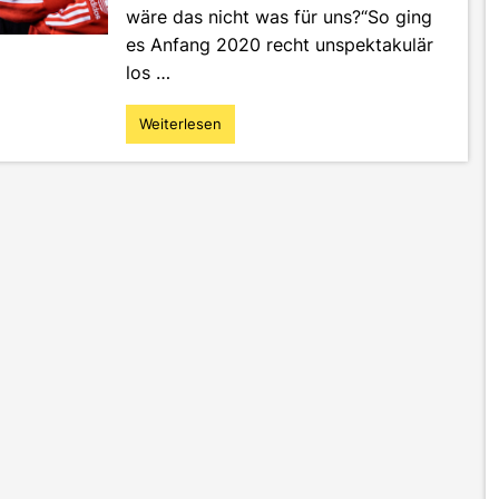
wäre das nicht was für uns?“So ging
es Anfang 2020 recht unspektakulär
los …
Weiterlesen
"Gefördert
von
der
MFG:
mein
Startup
auf
der
größten
Buchmesse
der
Welt"