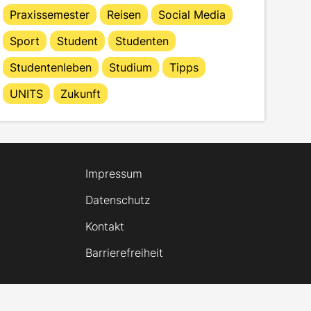
Praxissemester
Reisen
Social Media
Sport
Student
Studenten
Studentenleben
Studium
Tipps
UNITS
Zukunft
Impressum
Datenschutz
Kontakt
Barrierefreiheit