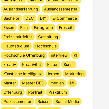
Auslandserfahrung
Auslandssemester
Bachelor
DEC
DIY
E-Commerce
Essen
Film
Fotografie
Freizeit
Freizeitaktivität
Gestaltung
Hauptstudium
Hochschule
Hochschule Offenburg
interview
KI
kreativ
Kreativität
Kultur
Kunst
Künstliche Intelligenz
lernen
Marketing
Master
Master DEC
medien
MI
Offenburg
Portrait
Praktikum
Praxissemester
Reisen
Social Media