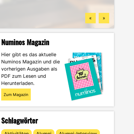
Standorten
finden könntest
Wintersemester
Portrait
«
»
Numinos Magazin
Hier gibt es das aktuelle
Numinos Magazin und die
vorherigen Ausgaben als
PDF zum Lesen und
Herunterladen.
Zum Magazin
Schlagwörter
Aktivitäten
Alumni
Alumni-Interview