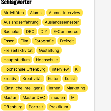
Schlagwörter
Aktivitäten
Alumni
Alumni-Interview
Auslandserfahrung
Auslandssemester
Bachelor
DEC
DIY
E-Commerce
Essen
Film
Fotografie
Freizeit
Freizeitaktivität
Gestaltung
Hauptstudium
Hochschule
Hochschule Offenburg
interview
KI
kreativ
Kreativität
Kultur
Kunst
Künstliche Intelligenz
lernen
Marketing
Master
Master DEC
medien
MI
Offenburg
Portrait
Praktikum