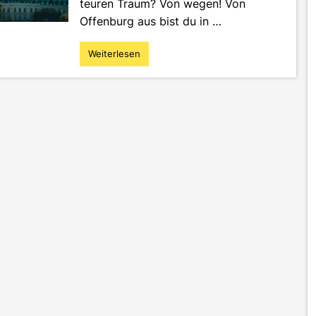
teuren Traum? Von wegen! Von
Offenburg aus bist du in …
Weiterlesen
"Kein
Urlaub,
kein
Problem:
Ein
Kurztrip
in
die
Stadt
der
Lichter"