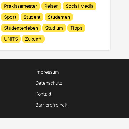
Praxissemester
Reisen
Social Media
Sport
Student
Studenten
Studentenleben
Studium
Tipps
UNITS
Zukunft
Impressum
Datenschutz
Kontakt
Barrierefreiheit