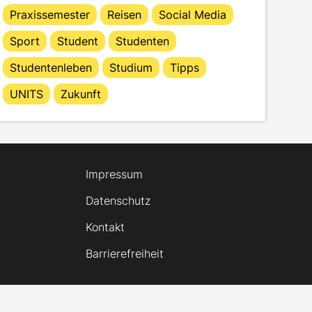
Praxissemester
Reisen
Social Media
Sport
Student
Studenten
Studentenleben
Studium
Tipps
UNITS
Zukunft
Impressum
Datenschutz
Kontakt
Barrierefreiheit