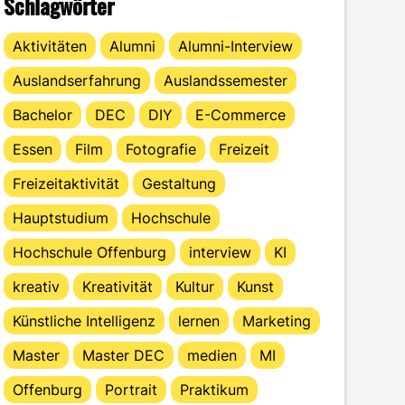
Schlagwörter
Aktivitäten
Alumni
Alumni-Interview
Auslandserfahrung
Auslandssemester
Bachelor
DEC
DIY
E-Commerce
Essen
Film
Fotografie
Freizeit
Freizeitaktivität
Gestaltung
Hauptstudium
Hochschule
Hochschule Offenburg
interview
KI
kreativ
Kreativität
Kultur
Kunst
Künstliche Intelligenz
lernen
Marketing
Master
Master DEC
medien
MI
Offenburg
Portrait
Praktikum