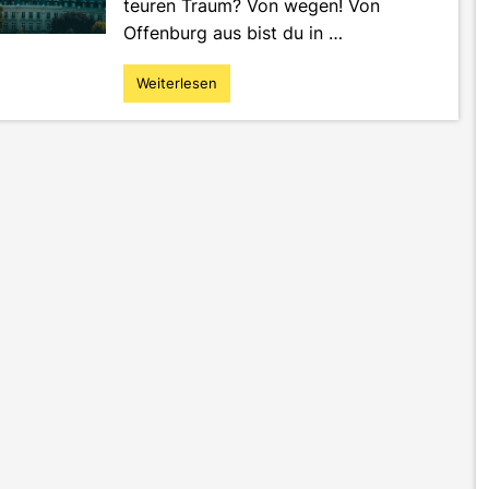
teuren Traum? Von wegen! Von
Offenburg aus bist du in …
Weiterlesen
"Kein
Urlaub,
kein
Problem:
Ein
Kurztrip
in
die
Stadt
der
Lichter"