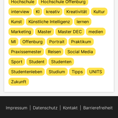
Hochschule
Hochschule Offenburg
interview
KI
kreativ
Kreativität
Kultur
Kunst
Künstliche Intelligenz
lernen
Marketing
Master
Master DEC
medien
MI
Offenburg
Portrait
Praktikum
Praxissemester
Reisen
Social Media
Sport
Student
Studenten
Studentenleben
Studium
Tipps
UNITS
Zukunft
Impressum
Datenschutz
Kontakt
Barrierefreiheit