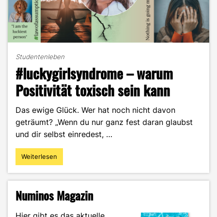
Studentenleben
#luckygirlsyndrome – warum
Positivität toxisch sein kann
Das ewige Glück. Wer hat noch nicht davon
geträumt? „Wenn du nur ganz fest daran glaubst
und dir selbst einredest, …
Weiterlesen
"#luckygirlsyndrome
–
warum
Positivität
Numinos Magazin
toxisch
sein
Hier gibt es das aktuelle