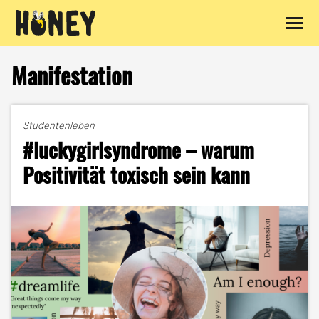
Zum
Inhalt
Manifestation
springen
Studentenleben
#luckygirlsyndrome – warum
Positivität toxisch sein kann