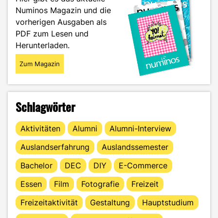
kann"
Numinos Magazin und die
vorherigen Ausgaben als
PDF zum Lesen und
Herunterladen.
Zum Magazin
Schlagwörter
Aktivitäten
Alumni
Alumni-Interview
Auslandserfahrung
Auslandssemester
Bachelor
DEC
DIY
E-Commerce
Essen
Film
Fotografie
Freizeit
Freizeitaktivität
Gestaltung
Hauptstudium