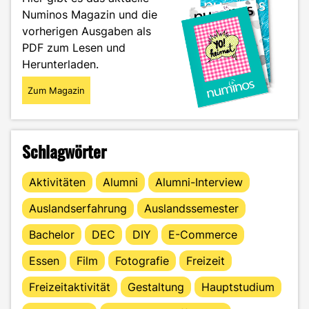
kann"
Numinos Magazin und die
vorherigen Ausgaben als
PDF zum Lesen und
Herunterladen.
Zum Magazin
Schlagwörter
Aktivitäten
Alumni
Alumni-Interview
Auslandserfahrung
Auslandssemester
Bachelor
DEC
DIY
E-Commerce
Essen
Film
Fotografie
Freizeit
Freizeitaktivität
Gestaltung
Hauptstudium