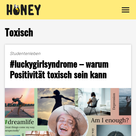
Zum
Inhalt
Toxisch
springen
Studentenleben
#luckygirlsyndrome – warum
Positivität toxisch sein kann