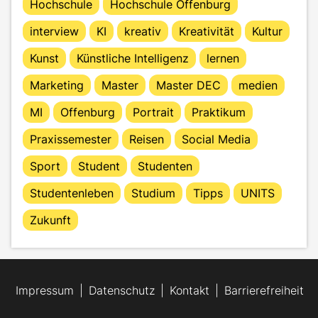
Hochschule
Hochschule Offenburg
interview
KI
kreativ
Kreativität
Kultur
Kunst
Künstliche Intelligenz
lernen
Marketing
Master
Master DEC
medien
MI
Offenburg
Portrait
Praktikum
Praxissemester
Reisen
Social Media
Sport
Student
Studenten
Studentenleben
Studium
Tipps
UNITS
Zukunft
Impressum
Datenschutz
Kontakt
Barrierefreiheit