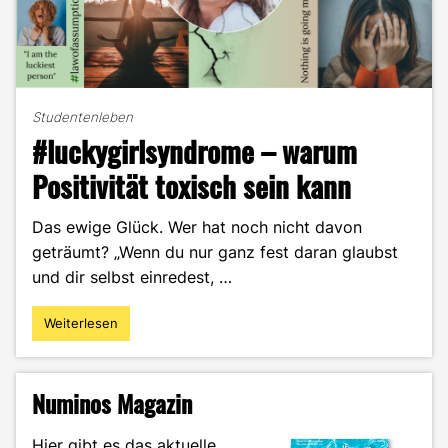
Studentenleben
#luckygirlsyndrome – warum
Positivität toxisch sein kann
Das ewige Glück. Wer hat noch nicht davon
geträumt? „Wenn du nur ganz fest daran glaubst
und dir selbst einredest, …
Weiterlesen
"#luckygirlsyndrome
–
warum
Positivität
Numinos Magazin
toxisch
sein
Hier gibt es das aktuelle