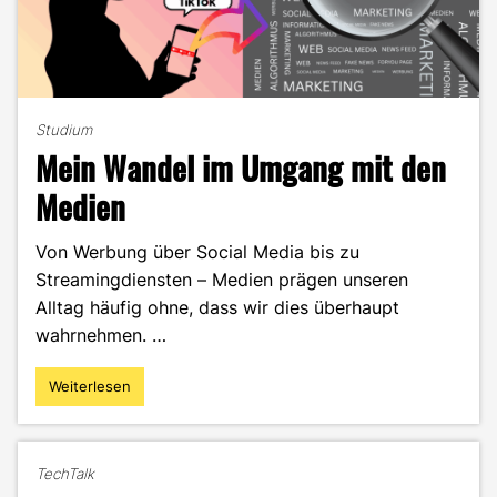
Studium
Mein Wandel im Umgang mit den
Medien
Von Werbung über Social Media bis zu
Streamingdiensten – Medien prägen unseren
Alltag häufig ohne, dass wir dies überhaupt
wahrnehmen. …
Weiterlesen
"Mein
Wandel
im
Umgang
TechTalk
mit