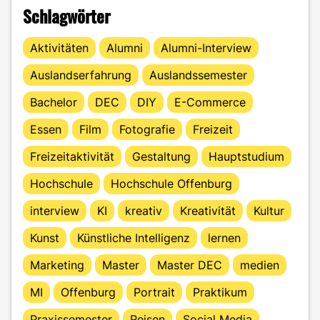
Schlagwörter
Aktivitäten
Alumni
Alumni-Interview
Auslandserfahrung
Auslandssemester
Bachelor
DEC
DIY
E-Commerce
Essen
Film
Fotografie
Freizeit
Freizeitaktivität
Gestaltung
Hauptstudium
Hochschule
Hochschule Offenburg
interview
KI
kreativ
Kreativität
Kultur
Kunst
Künstliche Intelligenz
lernen
Marketing
Master
Master DEC
medien
MI
Offenburg
Portrait
Praktikum
Praxissemester
Reisen
Social Media