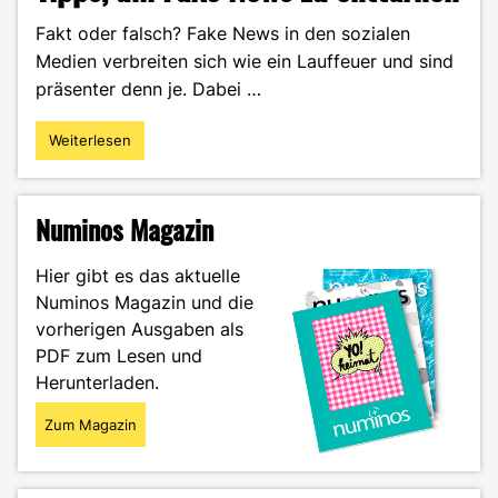
Fakt oder falsch? Fake News in den sozialen
Medien verbreiten sich wie ein Lauffeuer und sind
präsenter denn je. Dabei …
Weiterlesen
"Tatort
Social
Media
–
Numinos Magazin
6
einfache
Hier gibt es das aktuelle
Tipps,
Numinos Magazin und die
um
vorherigen Ausgaben als
Fake
News
PDF zum Lesen und
zu
Herunterladen.
enttarnen"
Zum Magazin