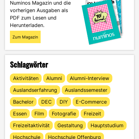
Numinos Magazin und die
vorherigen Ausgaben als
PDF zum Lesen und
Herunterladen.
Zum Magazin
Schlagwörter
Aktivitäten
Alumni
Alumni-Interview
Auslandserfahrung
Auslandssemester
Bachelor
DEC
DIY
E-Commerce
Essen
Film
Fotografie
Freizeit
Freizeitaktivität
Gestaltung
Hauptstudium
Hochschule
Hochschule Offenburg