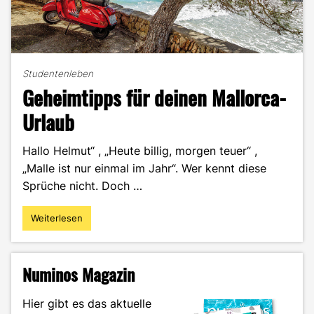
Studentenleben
Geheimtipps für deinen Mallorca-
Urlaub
Hallo Helmut“ , „Heute billig, morgen teuer“ ,
„Malle ist nur einmal im Jahr“. Wer kennt diese
Sprüche nicht. Doch …
Weiterlesen
"Geheimtipps
für
deinen
Mallorca-
Numinos Magazin
Urlaub"
Hier gibt es das aktuelle