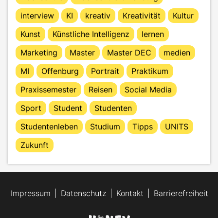
interview
KI
kreativ
Kreativität
Kultur
Kunst
Künstliche Intelligenz
lernen
Marketing
Master
Master DEC
medien
MI
Offenburg
Portrait
Praktikum
Praxissemester
Reisen
Social Media
Sport
Student
Studenten
Studentenleben
Studium
Tipps
UNITS
Zukunft
Impressum
Datenschutz
Kontakt
Barrierefreiheit