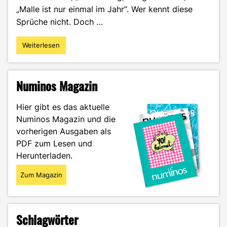
„Malle ist nur einmal im Jahr“. Wer kennt diese
Sprüche nicht. Doch …
Weiterlesen
"Geheimtipps
für
deinen
Mallorca-
Numinos Magazin
Urlaub"
Hier gibt es das aktuelle
Numinos Magazin und die
vorherigen Ausgaben als
PDF zum Lesen und
Herunterladen.
Zum Magazin
Schlagwörter