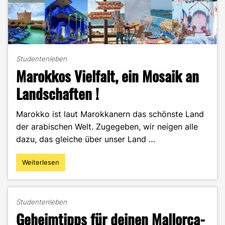
Studentenleben
Marokkos Vielfalt, ein Mosaik an
Landschaften !
Marokko ist laut Marokkanern das schönste Land
der arabischen Welt. Zugegeben, wir neigen alle
dazu, das gleiche über unser Land …
Weiterlesen
"Marokkos
Vielfalt,
ein
Mosaik
Studentenleben
an
Geheimtipps für deinen Mallorca-
Landschaften