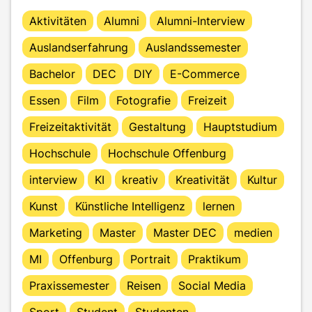
Aktivitäten
Alumni
Alumni-Interview
Auslandserfahrung
Auslandssemester
Bachelor
DEC
DIY
E-Commerce
Essen
Film
Fotografie
Freizeit
Freizeitaktivität
Gestaltung
Hauptstudium
Hochschule
Hochschule Offenburg
interview
KI
kreativ
Kreativität
Kultur
Kunst
Künstliche Intelligenz
lernen
Marketing
Master
Master DEC
medien
MI
Offenburg
Portrait
Praktikum
Praxissemester
Reisen
Social Media
Sport
Student
Studenten