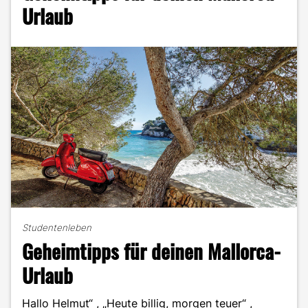
!"
Urlaub
Studentenleben
Geheimtipps für deinen Mallorca-
Urlaub
Hallo Helmut“ , „Heute billig, morgen teuer“ ,