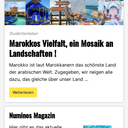
Studentenleben
Marokkos Vielfalt, ein Mosaik an
Landschaften !
Marokko ist laut Marokkanern das schönste Land
der arabischen Welt. Zugegeben, wir neigen alle
dazu, das gleiche über unser Land …
Weiterlesen
"Marokkos
Vielfalt,
ein
Mosaik
Numinos Magazin
an
Landschaften
Hier gibt es das aktuelle