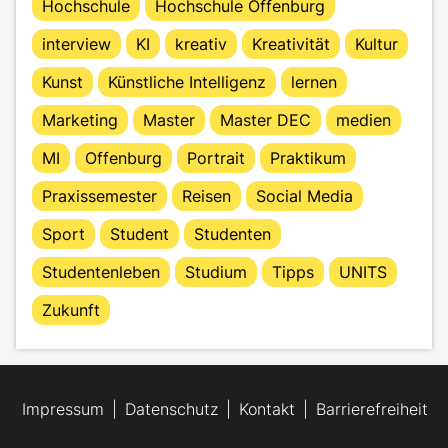
Hochschule
Hochschule Offenburg
interview
KI
kreativ
Kreativität
Kultur
Kunst
Künstliche Intelligenz
lernen
Marketing
Master
Master DEC
medien
MI
Offenburg
Portrait
Praktikum
Praxissemester
Reisen
Social Media
Sport
Student
Studenten
Studentenleben
Studium
Tipps
UNITS
Zukunft
Impressum
Datenschutz
Kontakt
Barrierefreiheit