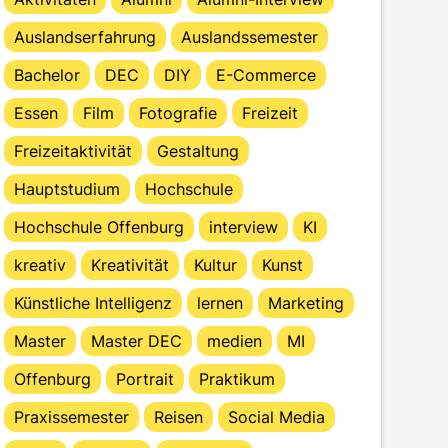
Auslandserfahrung
Auslandssemester
Bachelor
DEC
DIY
E-Commerce
Essen
Film
Fotografie
Freizeit
Freizeitaktivität
Gestaltung
Hauptstudium
Hochschule
Hochschule Offenburg
interview
KI
kreativ
Kreativität
Kultur
Kunst
Künstliche Intelligenz
lernen
Marketing
Master
Master DEC
medien
MI
Offenburg
Portrait
Praktikum
Praxissemester
Reisen
Social Media