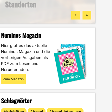
Standorten
finden könntest
Wintersemester
Portrait
«
»
Numinos Magazin
Hier gibt es das aktuelle
Numinos Magazin und die
vorherigen Ausgaben als
PDF zum Lesen und
Herunterladen.
Zum Magazin
Schlagwörter
Aktivitäten
Alumni
Alumni-Interview