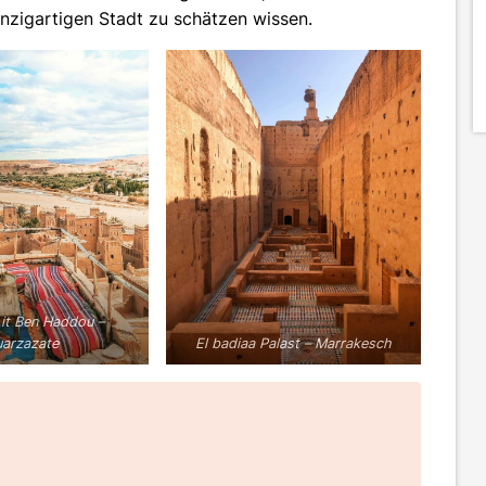
inzigartigen Stadt zu schätzen wissen.
it Ben Haddou –
arzazate
El badiaa Palast – Marrakesch