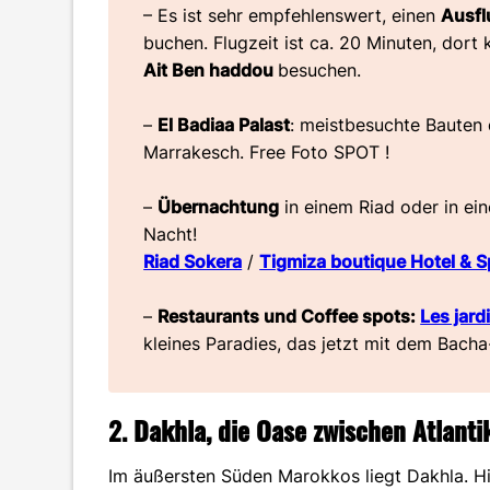
–
Es ist sehr empfehlenswert, einen
Ausfl
buchen. Flugzeit ist ca. 20 Minuten, dor
Ait Ben haddou
besuchen.
–
El Badiaa Palast
: meistbesuchte Bauten
Marrakesch. Free Foto SPOT !
–
Übernachtung
in einem Riad oder in ei
Nacht!
Riad Sokera
/
Tigmiza boutique Hotel & S
–
Restaurants und Coffee spots:
Les jard
kleines Paradies, das jetzt mit dem Bacha
2.
Dakhla, die Oase zwischen Atlant
Im äußersten Süden Marokkos liegt Dakhla. Hi