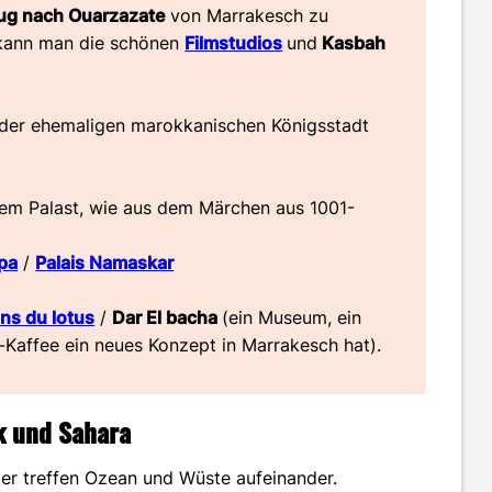
ug nach Ouarzazate
von Marrakesch zu
t kann man die schönen
Filmstudios
und
Kasbah
 der ehemaligen marokkanischen Königsstadt
nem Palast, wie aus dem Märchen aus 1001-
pa
/
Palais Namaskar
ins du lotus
/
Dar El bacha
(ein Museum, ein
-Kaffee ein neues Konzept in Marrakesch hat).
ik und Sahara
er treffen Ozean und Wüste aufeinander.